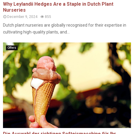
Why Leylandii Hedges Are a Staple in Dutch Plant
Nurseries
December 9, 2024
855
Dutch plant nurseries are globally recognised for their expertise in
cultivating high-quality plants, and...
Offers
Die Auswahl der richtigen Softeismaschine für Ihr