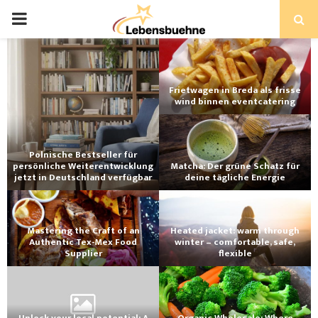
PRIMARY
MENU
Frietwagen in Breda als frisse
wind binnen eventcatering
Polnische Bestseller für
persönliche Weiterentwicklung
Matcha: Der grüne Schatz für
jetzt in Deutschland verfügbar
deine tägliche Energie
Mastering the Craft of an
Heated jacket: warm through
Authentic Tex-Mex Food
winter – comfortable, safe,
Supplier
flexible