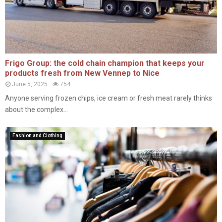
Frigo Group: the cold chain champion that keeps your
products fresh from New Vennep to Nice
June 5, 2025
754
Anyone serving frozen chips, ice cream or fresh meat rarely thinks
about the complex...
Fashion and Clothing