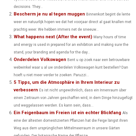
E
E
E
E
E
I
B
E
E
L
decisions. They...
Bescherm je nu al tegen muggen
O
O
O
O
O
T
O
R
Binnenkort begint de lente
D
weer en natuurlijk hopen we dat het voorjaar direct al gaat knallen met
N
N
N
N
N
T
O
E
I
prachtig weer. We hebben immers net de sneeuw...
What happens next (After the event)
E
K
S
N
Many hours of time
and energy is used in prepared for an exhibition and making sure the
R
T
stand, your branding and agenda for the day...
)
Onderdelen Volkswagen
Bent u op zoek naar een betrouwbare
webwinkel waar u al uw onderdelen Volkswagen kunt bestellen? Dan
hoeft u niet meer verder te zoeken. Paruzzi...
5 Tipps, um die Atmosphäre in Ihrem Interieur zu
verbessern
Es ist nicht ungewöhnlich, dass ein Innenraum über
einen Zeitraum von Jahren geschaffen wird, in dem Dinge hinzugefügt
und weggelassen werden. Es kann sein, dass...
Ein Feigenbaum im Freien ist ein echter Blickfang
Als
eine der ältesten domestizierten Pflanzen hat die Feige längst ihren
Weg aus dem ursprünglichen Mittelmeerraum in unsere Gärten
gefunden. Der botanische Name der Pflanze...