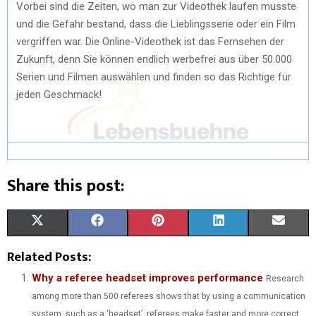
Vorbei sind die Zeiten, wo man zur Videothek laufen musste
und die Gefahr bestand, dass die Lieblingsserie oder ein Film
vergriffen war. Die Online-Videothek ist das Fernsehen der
Zukunft, denn Sie können endlich werbefrei aus über 50.000
Serien und Filmen auswählen und finden so das Richtige für
jeden Geschmack!
Share this post:
S
S
S
S
S
X
F
P
L
E
H
H
H
H
H
(
A
I
I
M
Related Posts:
A
A
A
A
A
T
C
N
N
A
Why a referee headset improves performance
Research
among more than 500 referees shows that by using a communication
R
R
R
R
R
W
E
T
K
I
system, such as a ‘headset’, referees make faster and more correct